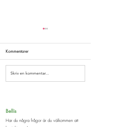
Kommentarer
Nyårslöften
Sommarens läsning
Skriv en kommentar...
Bellis
Har du några frågor är du välkommen att