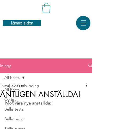
Lämna sidan
Inlägg
All Posts
15 maj 2020
1 min läsning
All Posts
ÄNTLIGEN ANSTÄLLDA!
Övrigt
Möt våra nya anställda: 
Bellis testar
Bellis hyllar
Bellis svarar