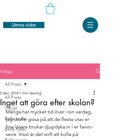
Lämna sidan
Inlägg
All Posts
5 dec. 2018
1 min läsning
All Posts
Inget att göra efter skolan?
Övrigt
Många har mycket tid över i sin vardag, 
Bellis testar
jag skulle gissa på att de flesta utav er 
fina läsare brukar djupdyka in i er favvo-
Bellis hyllar
serie. Visst är det soft att kolla på 
Bellis svarar