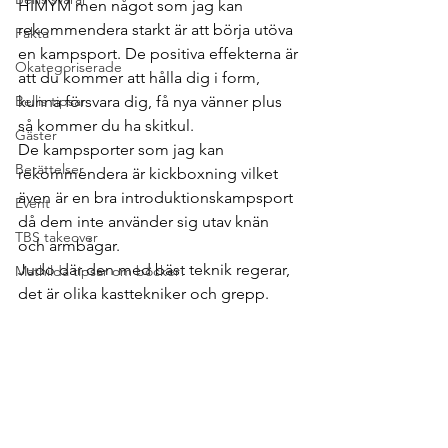
HIMYM men något som jag kan 
rekommendera starkt är att börja utöva 
Fakta
en kampsport. De positiva effekterna är 
Okategoriserade
att du kommer att hålla dig i form, 
Bellis tipsar
kunna försvara dig, få nya vänner plus 
så kommer du ha skitkul. 
Gäster
De kampsporter som jag kan 
Berättelser
rekommendera är kickboxning vilket 
även är en bra introduktionskampsport 
Event
då dem inte använder sig utav knän 
TBS takeover
och armbågar. 
Judo där den med bäst teknik regerar, 
Mathilda tipsar om böcker!
det är olika kasttekniker och grepp.