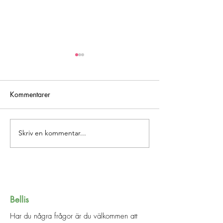
Kommentarer
Att (miss)lyckas
Skriv en kommentar...
Hur ofta visar du
mamma uppskatt
Bellis
Har du några frågor är du välkommen att