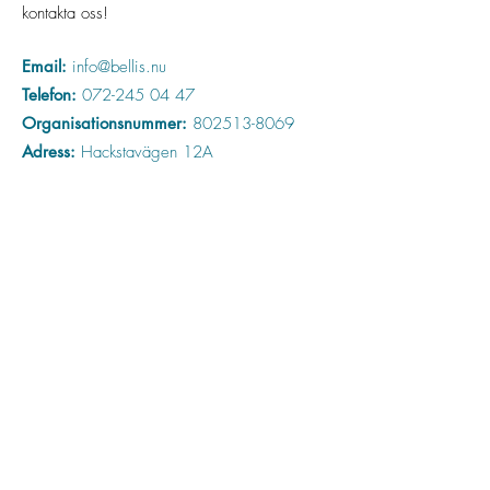
kontakta oss!
Email:
info@bellis.nu
Telefon:
072-245 04 47
Organisationsnummer:
802513-8069
Adress:
Hackstavägen 12A
184 31 Åkersberga
Nyhetsbrev
Missa ingenting som händer på Bellis
Jag godkänner
integritetspolicyn
Visa
integritetspolicyn