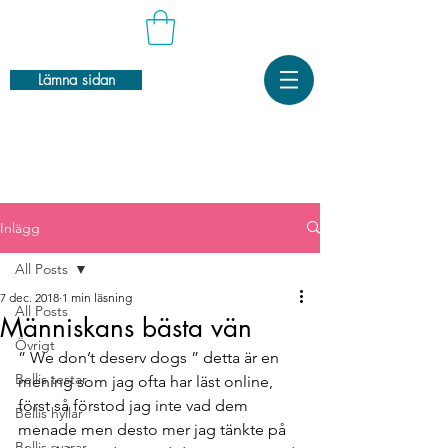
Lämna sidan
Inlägg
All Posts
7 dec. 2018
1 min läsning
All Posts
Människans bästa vän
Övrigt
” We don’t deserv dogs ” detta är en 
Bellis testar
mening som jag ofta har läst online, 
först så förstod jag inte vad dem 
Bellis hyllar
menade men desto mer jag tänkte på 
Bellis svarar