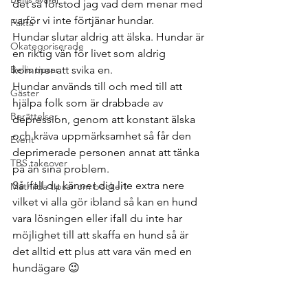
det så förstod jag vad dem menar med 
varför vi inte förtjänar hundar.  
Fakta
Hundar slutar aldrig att älska. Hundar är 
Okategoriserade
en riktig vän för livet som aldrig 
Bellis tipsar
kommer att svika en. 
Hundar används till och med till att 
Gäster
hjälpa folk som är drabbade av 
Berättelser
depression, genom att konstant älska 
och kräva uppmärksamhet så får den 
Event
deprimerade personen annat att tänka 
TBS takeover
på än sina problem. 
Så ifall du känner dig lite extra nere 
Mathilda tipsar om böcker!
vilket vi alla gör ibland så kan en hund 
vara lösningen eller ifall du inte har 
möjlighet till att skaffa en hund så är 
det alltid ett plus att vara vän med en 
hundägare 😉