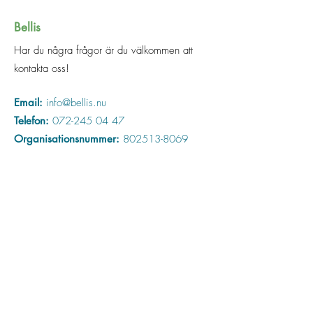
Bellis
Har du några frågor är du välkommen att
kontakta oss!
Email:
info@bellis.nu
Telefon:
072-245 04 47
Organisationsnummer:
802513-8069
Adress:
Hackstavägen 12A
184 31 Åkersberga
Nyhetsbrev
Missa ingenting som händer på Bellis