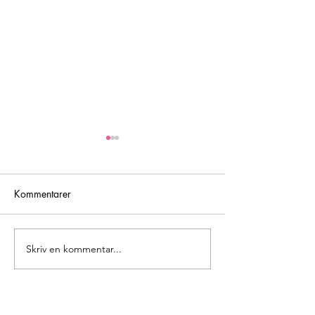
Kommentarer
Att (miss)lyckas
Skriv en kommentar...
Hur ofta visar du
mamma uppskatt