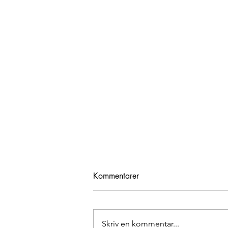
Kommentarer
God fortsättning!
Skriv en kommentar...