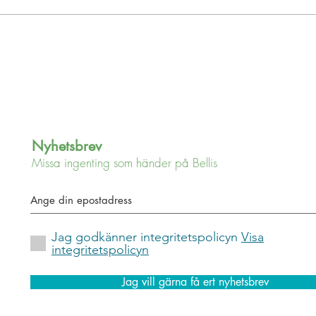
personerna som senaste året fallit
offer för transfobin. Vila i frid 1...
Nyhetsbrev
Missa ingenting som händer på Bellis
Jag godkänner integritetspolicyn
Visa
integritetspolicyn
Jag vill gärna få ert nyhetsbrev