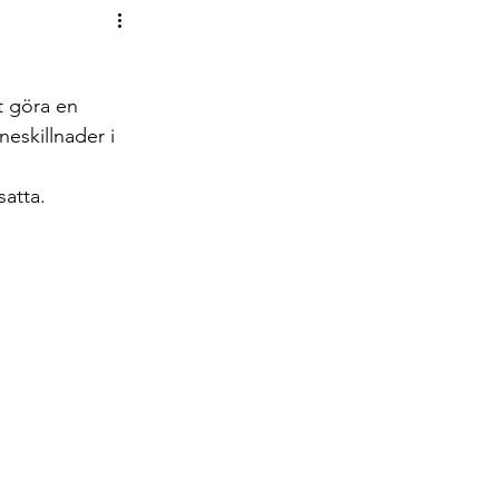
psar om böcker!
t göra en 
eskillnader i 
satta.