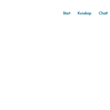
Start
Kunskap
Chatt
All Posts
Övrigt
Bellis te