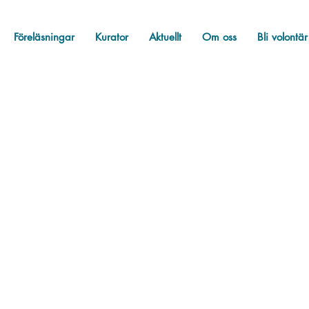
Föreläsningar
Kurator
Aktuellt
Om oss
Bli volontär
star
Bellis hyllar
Bellis svarar
Fakta
Okat