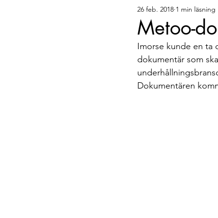
26 feb. 2018
1 min läsning
Bellis tipsar
Gäster
Metoo-do
Imorse kunde en ta d
dokumentär som ska b
underhållningsbrans
Dokumentären kommer 