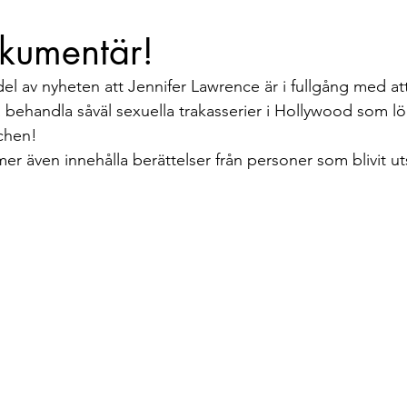
Berättelser
Event
TBS takeover
Mathilda ti
kumentär!
el av nyheten att Jennifer Lawrence är i fullgång med at
ehandla såväl sexuella trakasserier i Hollywood som lön
chen!
även innehålla berättelser från personer som blivit ut