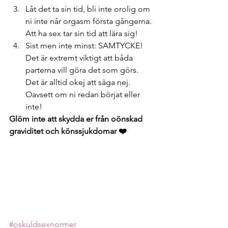
Låt det ta sin tid, bli inte orolig om 
ni inte når orgasm första gångerna. 
Att ha sex tar sin tid att lära sig!
Sist men inte minst: SAMTYCKE! 
Det är extremt viktigt att båda 
parterna vill göra det som görs. 
Det är alltid okej att säga nej. 
Oavsett om ni redan börjat eller 
inte!
Glöm inte att skydda er från oönskad 
graviditet och könssjukdomar ❤️
#oskuldsexnormer