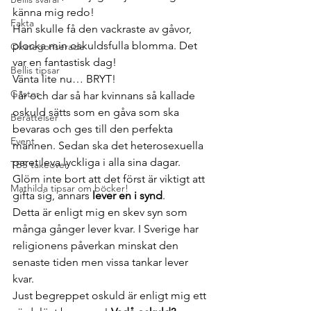
känna mig redo!
Fakta
Han skulle få den vackraste av gåvor, 
plocka min oskuldsfulla blomma. Det 
Okategoriserade
var en fantastisk dag!
Bellis tipsar
Vänta lite nu… BRYT!
Gäster
I år och dar så har kvinnans så kallade 
oskuld sätts som en gåva som ska 
Berättelser
bevaras och ges till den perfekta 
Event
mannen. Sedan ska det heterosexuella 
paret leva lyckliga i alla sina dagar. 
TBS takeover
Glöm inte bort att det först är viktigt att 
Mathilda tipsar om böcker!
gifta sig, annars 
lever en i synd
.
Detta är enligt mig en skev syn som 
många gånger lever kvar. I Sverige har 
religionens påverkan minskat den 
senaste tiden men vissa tankar lever 
kvar.
Just begreppet oskuld är enligt mig ett 