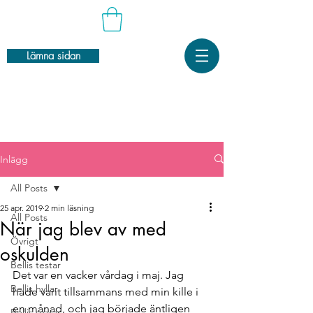
Lämna sidan
Inlägg
All Posts
25 apr. 2019
2 min läsning
All Posts
När jag blev av med
Övrigt
oskulden
Bellis testar
Det var en vacker vårdag i maj. Jag 
Bellis hyllar
hade varit tillsammans med min kille i 
en månad, och jag började äntligen 
Bellis svarar