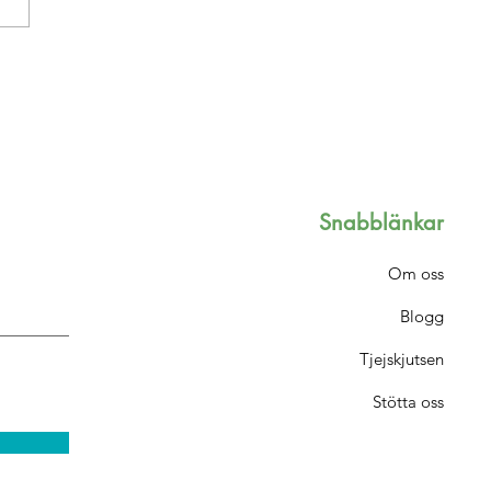
rerade filmtips
Snabblänkar
Om oss
Blogg
Tjejskjutsen
Stötta oss