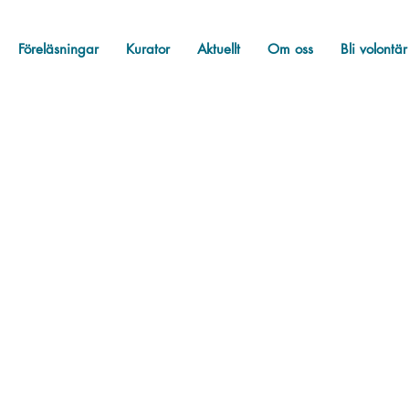
Föreläsningar
Kurator
Aktuellt
Om oss
Bli volontär
star
Bellis hyllar
Bellis svarar
Fakta
Okat