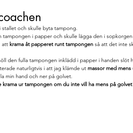
Berättelser
Event
TBS takeover
Mathilda ti
 coachen
i stallet och skulle byta tampong.
in tampongen i papper och skulle lägga den i sopkorgen f
 att 
krama åt papperet runt tampongen
 så att det inte s
höll den fulla tampongen inklädd i papper i handen slöt 
terade naturligtvis i att jag klämde ut 
massor med mens
la min hand och ner på golvet.
inte krama ur tampongen om du inte vill ha mens på golvet