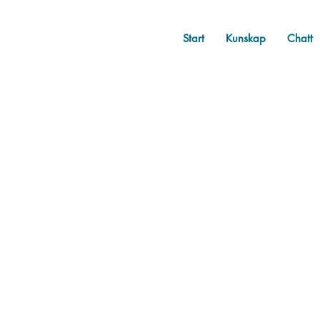
Start
Kunskap
Chatt
All Posts
Övrigt
Bellis te