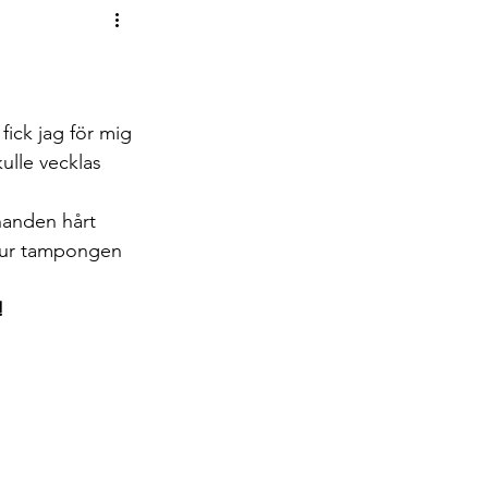
psar om böcker!
ick jag för mig 
kulle vecklas 
handen hårt 
 ur tampongen 
!