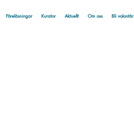
Föreläsningar
Kurator
Aktuellt
Om oss
Bli volontär
star
Bellis hyllar
Bellis svarar
Fakta
Okat