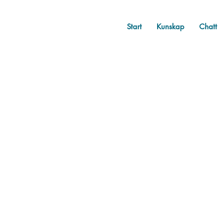
Start
Kunskap
Chatt
All Posts
Övrigt
Bellis te