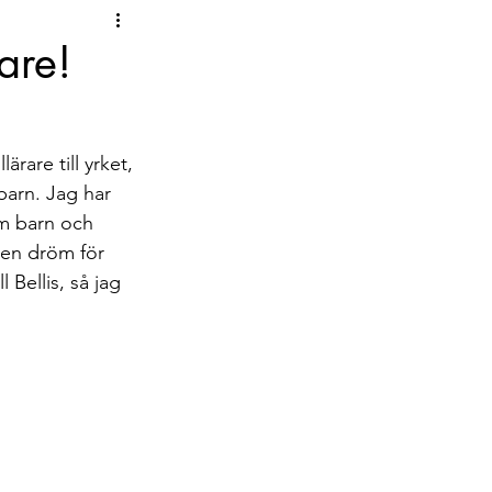
psar om böcker!
are!
rare till yrket, 
barn. Jag har 
om barn och 
 en dröm för 
 Bellis, så jag 