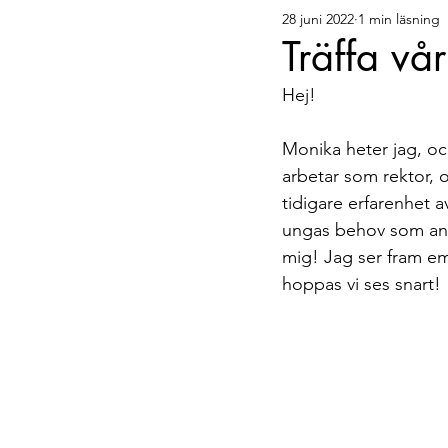
28 juni 2022
1 min läsning
Bellis tipsar
Gäster
Träffa vå
Hej! 
Monika heter jag, och
arbetar som rektor, 
tidigare erfarenhet 
ungas behov som anhö
mig! Jag ser fram emo
hoppas vi ses snart!