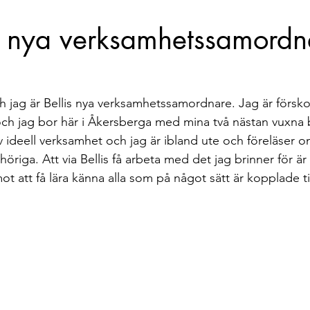
Berättelser
Event
TBS takeover
Mathilda ti
r nya verksamhetssamordn
 jag är Bellis nya verksamhetssamordnare. Jag är förskollä
och jag bor här i Åkersberga med mina två nästan vuxna 
av ideell verksamhet och jag är ibland ute och föreläser 
riga. Att via Bellis få arbeta med det jag brinner för är
t att få lära känna alla som på något sätt är kopplade till