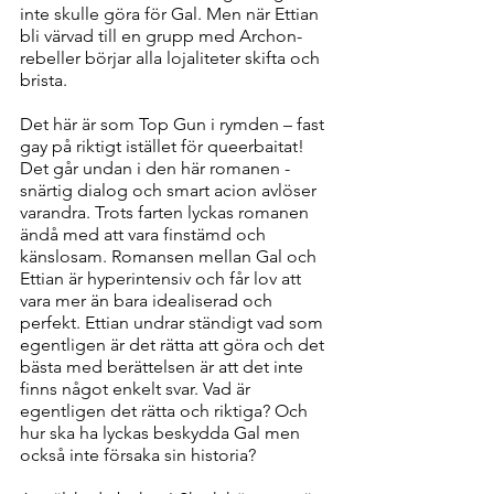
inte skulle göra för Gal. Men när Ettian 
bli värvad till en grupp med Archon-
rebeller börjar alla lojaliteter skifta och 
brista.
Det här är som Top Gun i rymden – fast 
gay på riktigt istället för queerbaitat! 
Det går undan i den här romanen - 
snärtig dialog och smart acion avlöser 
varandra. Trots farten lyckas romanen 
ändå med att vara finstämd och 
känslosam. Romansen mellan Gal och 
Ettian är hyperintensiv och får lov att 
vara mer än bara idealiserad och 
perfekt. Ettian undrar ständigt vad som 
egentligen är det rätta att göra och det 
bästa med berättelsen är att det inte 
finns något enkelt svar. Vad är 
egentligen det rätta och riktiga? Och 
hur ska ha lyckas beskydda Gal men 
också inte försaka sin historia?