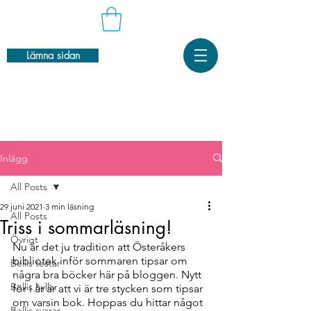
Lämna sidan
Inlägg
All Posts
29 juni 2021
3 min läsning
All Posts
Triss i sommarläsning!
Övrigt
Nu är det ju tradition att Österåkers 
bibliotek inför sommaren tipsar om 
Bellis testar
några bra böcker här på bloggen. Nytt 
Bellis hyllar
för i år är att vi är tre stycken som tipsar 
om varsin bok. Hoppas du hittar något 
Bellis svarar