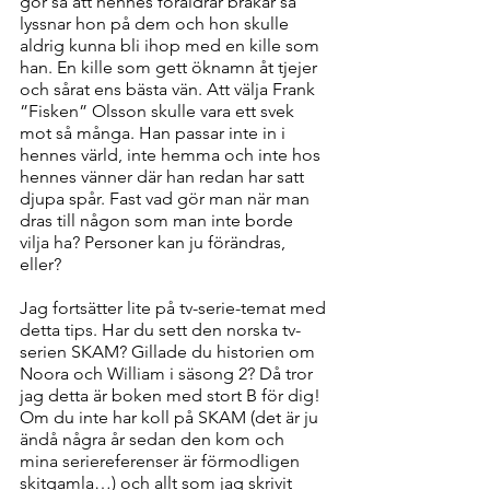
gör så att hennes föräldrar bråkar så 
lyssnar hon på dem och hon skulle 
aldrig kunna bli ihop med en kille som 
han. En kille som gett öknamn åt tjejer 
och sårat ens bästa vän. Att välja Frank 
”Fisken” Olsson skulle vara ett svek 
mot så många. Han passar inte in i 
hennes värld, inte hemma och inte hos 
hennes vänner där han redan har satt 
djupa spår. Fast vad gör man när man 
dras till någon som man inte borde 
vilja ha? Personer kan ju förändras, 
eller?
Jag fortsätter lite på tv-serie-temat med 
detta tips. Har du sett den norska tv-
serien SKAM? Gillade du historien om 
Noora och William i säsong 2? Då tror 
jag detta är boken med stort B för dig! 
Om du inte har koll på SKAM (det är ju 
ändå några år sedan den kom och 
mina seriereferenser är förmodligen 
skitgamla…) och allt som jag skrivit 