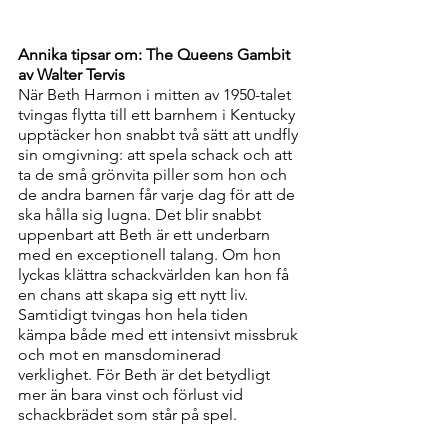
Annika tipsar om: The Queens Gambit 
av Walter Tervis
När Beth Harmon i mitten av 1950-talet 
tvingas flytta till ett barnhem i Kentucky 
upptäcker hon snabbt två sätt att undfly 
sin omgivning: att spela schack och att 
ta de små grönvita piller som hon och 
de andra barnen får varje dag för att de 
ska hålla sig lugna. Det blir snabbt 
uppenbart att Beth är ett underbarn 
med en exceptionell talang. Om hon 
lyckas klättra schackvärlden kan hon få 
en chans att skapa sig ett nytt liv. 
Samtidigt tvingas hon hela tiden 
kämpa både med ett intensivt missbruk 
och mot en mansdominerad 
verklighet. För Beth är det betydligt 
mer än bara vinst och förlust vid 
schackbrädet som står på spel.