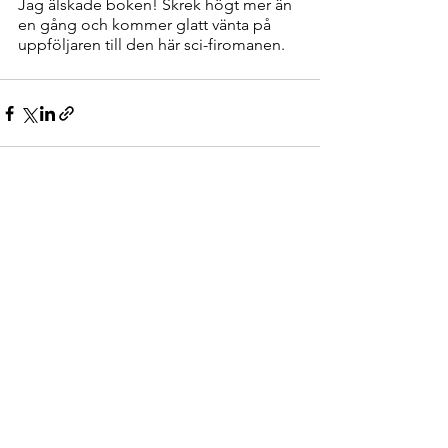
Jag älskade boken! Skrek högt mer än 
en gång och kommer glatt vänta på 
uppföljaren till den här sci-firomanen.
Visa alla
Senaste inlägg