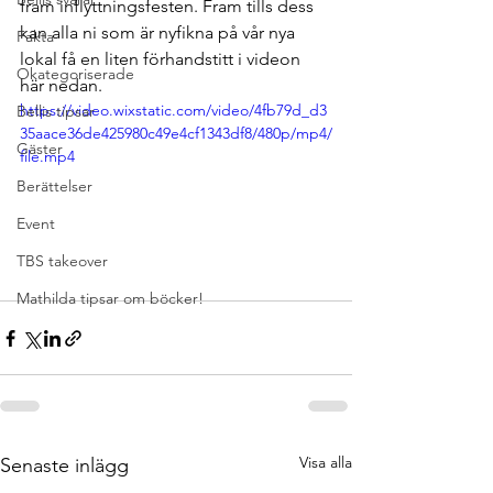
fram inflyttningsfesten. Fram tills dess 
kan alla ni som är nyfikna på vår nya 
Fakta
lokal få en liten förhandstitt i videon 
Okategoriserade
här nedan. 
https://video.wixstatic.com/video/4fb79d_d3
Bellis tipsar
35aace36de425980c49e4cf1343df8/480p/mp4/
Gäster
file.mp4
Berättelser
Event
TBS takeover
Mathilda tipsar om böcker!
Visa alla
Senaste inlägg