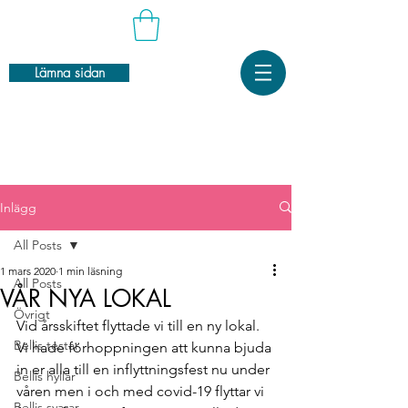
Lämna sidan
Inlägg
All Posts
1 mars 2020
1 min läsning
All Posts
VÅR NYA LOKAL
Övrigt
Vid årsskiftet flyttade vi till en ny lokal. 
Bellis testar
Vi hade förhoppningen att kunna bjuda 
in er alla till en inflyttningsfest nu under 
Bellis hyllar
våren men i och med covid-19 flyttar vi 
Bellis svarar