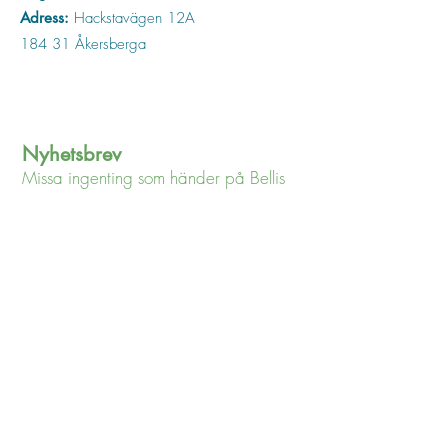
Adress:
Hackstavägen 12A
184 31 Åkersberga
Nyhetsbrev
Missa ingenting som händer på Bellis
Jag godkänner
integritetspolicyn
Visa
integritetspolicyn
Jag vill gärna få ert nyhetsbrev