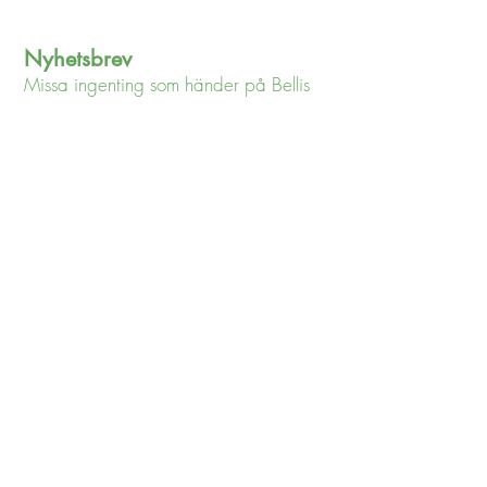
Nyhetsbrev
Missa ingenting som händer på Bellis
Jag godkänner
integritetspolicyn
Visa
integritetspolicyn
Jag vill gärna få ert nyhetsbrev
Snabblänkar
Om oss
Blogg