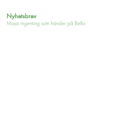
Nyhetsbrev
Missa ingenting som händer på Bellis
Jag godkänner
integritetspolicyn
Visa
integritetspolicyn
Jag vill gärna få ert nyhetsbrev
Snabblänkar
Om oss
Blogg