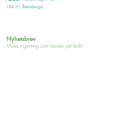
184 31 Åkersberga
Nyhetsbrev
Missa ingenting som händer på Bellis
Jag godkänner
integritetspolicyn
Visa
integritetspolicyn
Jag vill gärna få ert nyhetsbrev
Snabblänkar