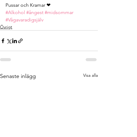
Pussar och Kramar ❤
#Alkohol
#ångest
#midsommar
#Vågavaradigsjälv
Övrigt
Visa alla
Senaste inlägg