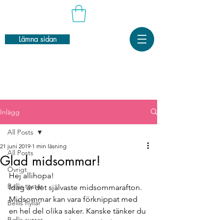
Lämna sidan
Inlägg
All Posts
21 juni 2019
1 min läsning
All Posts
Glad midsommar!
Övrigt
Hej allihopa!
Bellis testar
Idag är det självaste midsommarafton. 
Midsommar kan vara förknippat med 
Bellis hyllar
en hel del olika saker. Kanske tänker du 
Bellis svarar