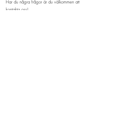
Har du några frågor är du välkommen att
kontakta oss!
Email:
info@bellis.nu
Telefon:
072-245 04 47
Organisationsnummer:
802513-8069
Adress:
Hackstavägen 12A
184 31 Åkersberga
Nyhetsbrev
Missa ingenting som händer på Bellis
Jag godkänner
integritetspolicyn
Visa