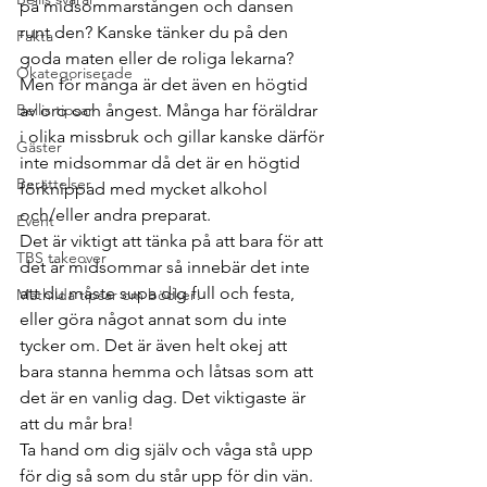
på midsommarstången och dansen 
runt den? Kanske tänker du på den 
Fakta
goda maten eller de roliga lekarna?
Okategoriserade
Men för många är det även en högtid 
Bellis tipsar
av oro och ångest. Många har föräldrar 
i olika missbruk och gillar kanske därför 
Gäster
inte midsommar då det är en högtid 
Berättelser
förknippad med mycket alkohol 
och/eller andra preparat.
Event
Det är viktigt att tänka på att bara för att 
TBS takeover
det är midsommar så innebär det inte 
att du måste supa dig full och festa, 
Mathilda tipsar om böcker!
eller göra något annat som du inte 
tycker om. Det är även helt okej att 
bara stanna hemma och låtsas som att 
det är en vanlig dag. Det viktigaste är 
att du mår bra!
Ta hand om dig själv och våga stå upp 
för dig så som du står upp för din vän. 