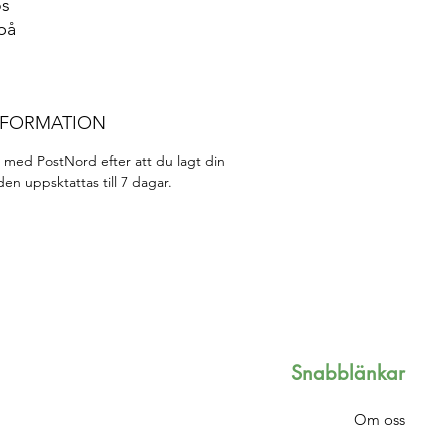
os
på
NFORMATION
kt med PostNord efter att du lagt din
den uppsktattas till 7 dagar.
Snabblänkar
Om oss