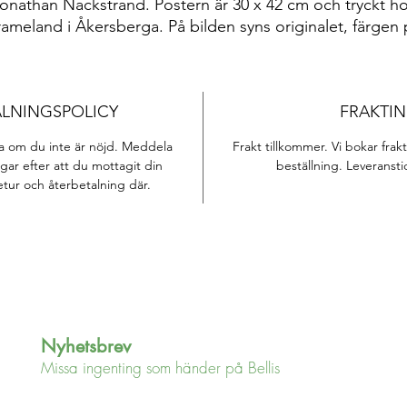
onathan Nackstrand. Postern är 30 x 42 cm och tryckt h
rameland i Åkersberga. På bilden syns originalet, färgen 
trycket kan se något annorlunda ut.
ALNINGSPOLICY
FRAKTI
ara om du inte är nöjd. Meddela
Frakt tillkommer. Vi bokar fra
gar efter att du mottagit din
beställning. Leveransti
etur och återbetalning där.
Nyhetsbrev
Missa ingenting som händer på Bellis