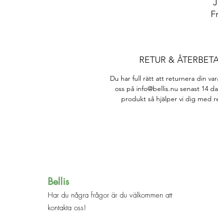
J
F
RETUR & ÅTERBET
Du har full rätt att returnera din v
oss på info@bellis.nu senast 14 da
produkt så hjälper vi dig med r
Bellis
Har du några frågor är du välkommen att
kontakta oss!