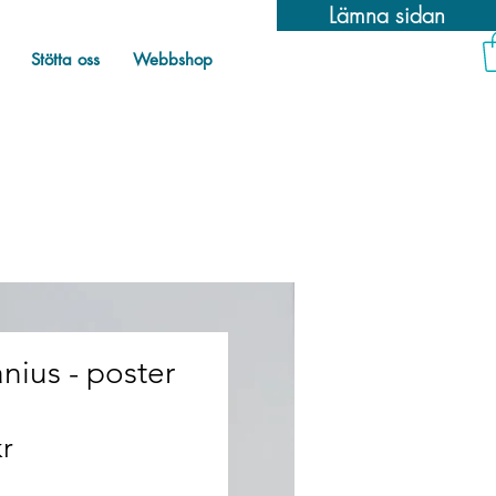
Lämna sidan
Stötta oss
Webbshop
nius - poster
Pris
kr