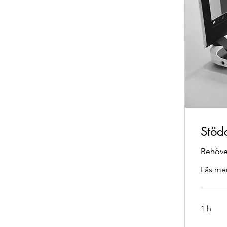
Stöd
Behöver
Läs me
1 h