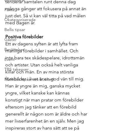
tenderar samtalen runt denna dag 
många gånger att fokusera på annat än 
Fakta
just det. Så vi kan väl titta på vad målen 
Okategoriserade
med dagen är.
Bellis tipsar
Positiva förebilder
Gäster
Ett av dagens syften är att lyfta fram 
Berättelser
manliga förebilder i samhället. Och 
inte bara tex skådespelare, idrottsmän 
Event
och artister. Utan också helt vanliga 
TBS takeover
killar och män. En av mina största 
förebilder i livet är en god vän till mig. 
Mathilda tipsar om böcker!
Han är yngre än mig, ganska mycket 
yngre, vilket kanske kan kännas 
konstigt när man pratar om förebilder 
eftersom jag tänker att en förebild 
generellt är någon som är äldre och har 
mer livserfarenhet än en själv. Men jag 
inspireras stort av hans sätt att se på 