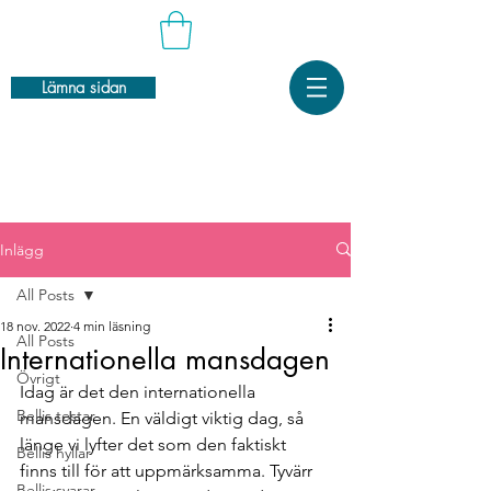
Lämna sidan
Inlägg
All Posts
18 nov. 2022
4 min läsning
All Posts
Internationella mansdagen
Övrigt
Idag är det den internationella 
Bellis testar
mansdagen. En väldigt viktig dag, så 
länge vi lyfter det som den faktiskt 
Bellis hyllar
finns till för att uppmärksamma. Tyvärr 
Bellis svarar