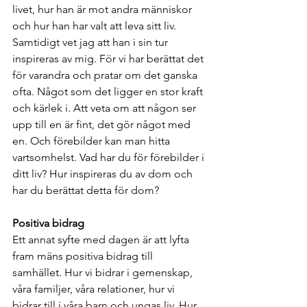
livet, hur han är mot andra människor 
och hur han har valt att leva sitt liv. 
Samtidigt vet jag att han i sin tur 
inspireras av mig. För vi har berättat det 
för varandra och pratar om det ganska 
ofta. Något som det ligger en stor kraft 
och kärlek i. Att veta om att någon ser 
upp till en är fint, det gör något med 
en. Och förebilder kan man hitta 
vartsomhelst. Vad har du för förebilder i 
ditt liv? Hur inspireras du av dom och 
har du berättat detta för dom?
Positiva bidrag
Ett annat syfte med dagen är att lyfta 
fram mäns positiva bidrag till 
samhället. Hur vi bidrar i gemenskap, 
våra familjer, våra relationer, hur vi 
bidrar till i våra barn och ungas liv. Hur 