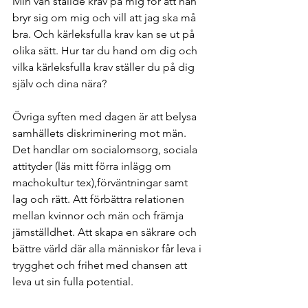
Min vän ställde krav på mig för att han 
bryr sig om mig och vill att jag ska må 
bra. Och kärleksfulla krav kan se ut på 
olika sätt. Hur tar du hand om dig och 
vilka kärleksfulla krav ställer du på dig 
själv och dina nära?
Övriga syften med dagen är att belysa 
samhällets diskriminering mot män. 
Det handlar om socialomsorg, sociala 
attityder (läs mitt förra inlägg om 
machokultur tex),förväntningar samt 
lag och rätt. Att förbättra relationen 
mellan kvinnor och män och främja 
jämställdhet. Att skapa en säkrare och 
bättre värld där alla människor får leva i 
trygghet och frihet med chansen att 
leva ut sin fulla potential.