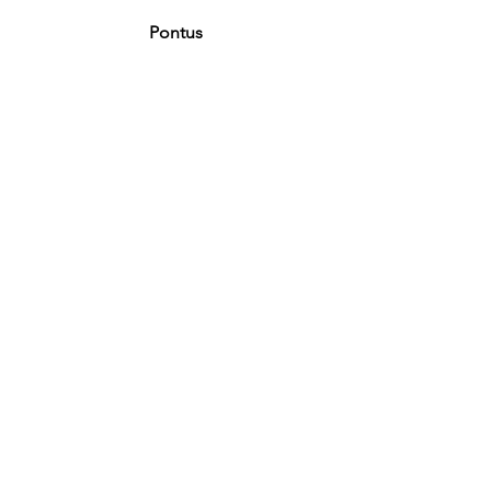
Pontus
Visa alla
Senaste inlägg