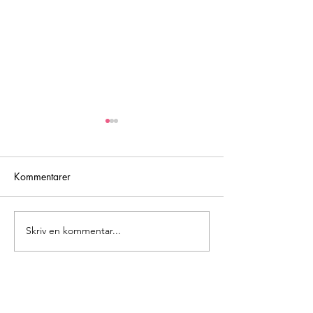
Kommentarer
Att (miss)lyckas
Inspirerade filmti
Skriv en kommentar...