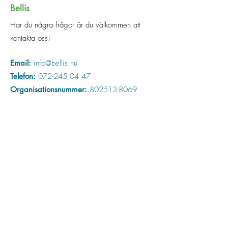
Bellis
Har du några frågor är du välkommen att
kontakta oss!
Email:
info@bellis.nu
Telefon:
072-245 04 47
Organisationsnummer:
802513-8069
Adress:
Hackstavägen 12A
184 31 Åkersberga
Nyhetsbrev
Missa ingenting som händer på Bellis