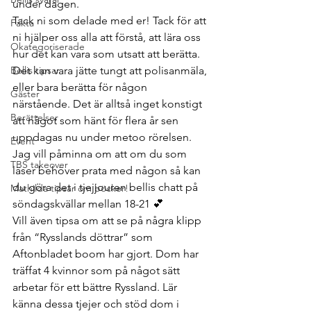
under dagen.
Tack ni som delade med er! Tack för att 
Fakta
ni hjälper oss alla att förstå, att lära oss 
Okategoriserade
hur det kan vara som utsatt att berätta.
Bellis tipsar
Det kan vara jätte tungt att polisanmäla, 
eller bara berätta för någon 
Gäster
närstående. Det är alltså inget konstigt 
Berättelser
att något som hänt för flera år sen 
uppdagas nu under metoo rörelsen.
Event
Jag vill påminna om att om du som 
TBS takeover
läser behöver prata med någon så kan 
du göra det i tjejjouren bellis chatt på 
Mathilda tipsar om böcker!
söndagskvällar mellan 18-21 💕
Vill även tipsa om att se på några klipp 
från “Rysslands döttrar” som 
Aftonbladet boom har gjort. Dom har 
träffat 4 kvinnor som på något sätt 
arbetar för ett bättre Ryssland. Lär 
känna dessa tjejer och stöd dom i 