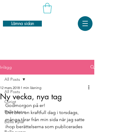
Lämna sidan
Inlägg
All Posts
12 mars 2018
1 min läsning
All Posts
Ny vecka, nya tag
Övrigt
Godmorgon på er!
Bellis testar
Det blev en kraftfull dag i torsdags, 
många tårar från min sida när jag satte 
Bellis hyllar
ihop berättelserna som publicerades 
Bellis svarar