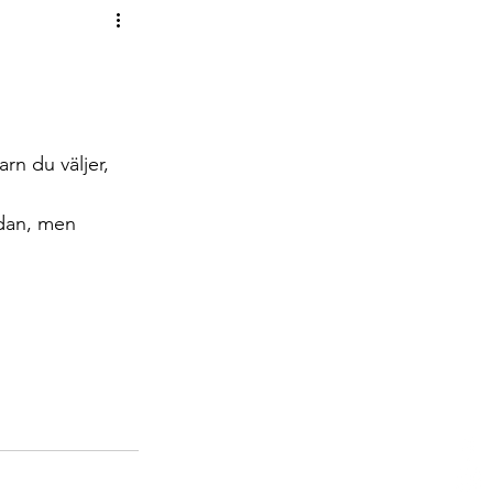
psar om böcker!
rn du väljer, 
edan, men 