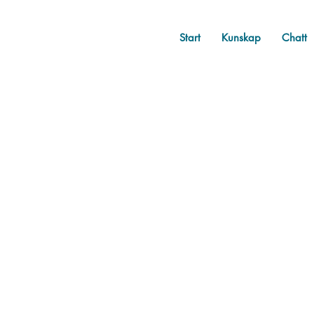
Start
Kunskap
Chatt
All Posts
Övrigt
Bellis te