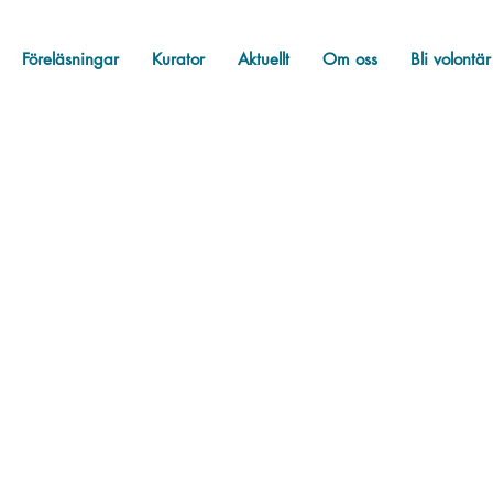
Föreläsningar
Kurator
Aktuellt
Om oss
Bli volontär
star
Bellis hyllar
Bellis svarar
Fakta
Okat