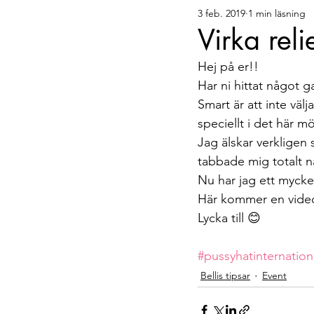
3 feb. 2019
1 min läsning
Bellis tipsar
Gäster
Virka reli
Hej på er!!
Har ni hittat något g
Smart är att inte väl
speciellt i det här m
Jag älskar verkligen
tabbade mig totalt när
Nu har jag ett mycket
Här kommer en video f
Lycka till 😊
#pussyhatinternation
Bellis tipsar
Event