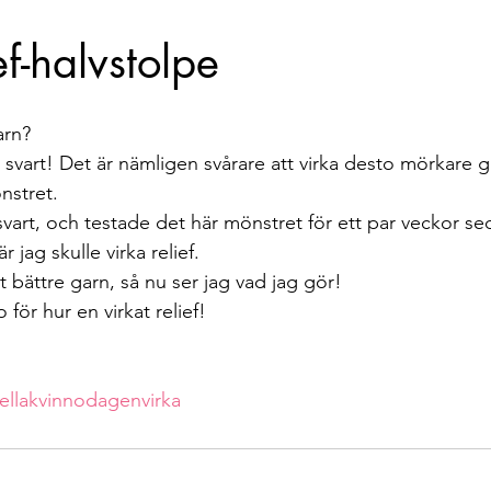
Berättelser
Event
TBS takeover
Mathilda ti
ef-halvstolpe
arn?
ja svart! Det är nämligen svårare att virka desto mörkare ga
önstret.
 svart, och testade det här mönstret för ett par veckor s
 jag skulle virka relief.
 bättre garn, så nu ser jag vad jag gör!
ör hur en virkat relief!
ellakvinnodagenvirka