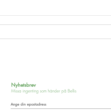
Att (miss)lyckas
Inspi
Nyhetsbrev
Missa ingenting som händer på Bellis