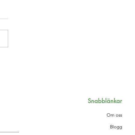
rerade filmtips
Snabblänkar
Om oss
Blogg