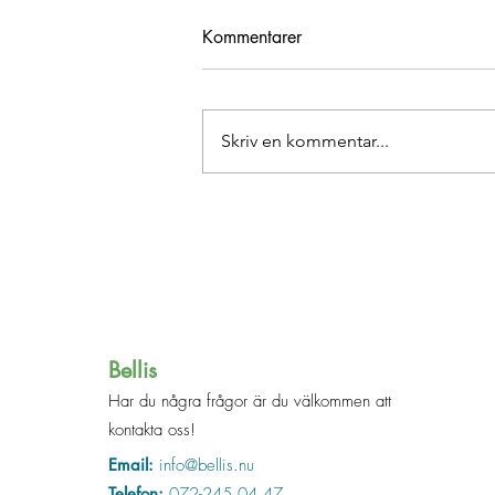
Kommentarer
Skriv en kommentar...
Boktips inför skolstart!
Bellis
Har du några frågor är du välkommen att
kontakta oss!
Email:
info@bellis.nu
Telefon:
072-245 04 47