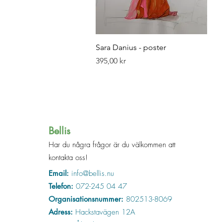
Snabbvisning
Sara Danius - poster
Pris
395,00 kr
Bellis
Har du några frågor är du välkommen att
kontakta oss!
Email:
info@bellis.nu
Telefon:
072-245 04 47
Organisationsnummer:
802513-8069
Adress:
Hackstavägen 12A