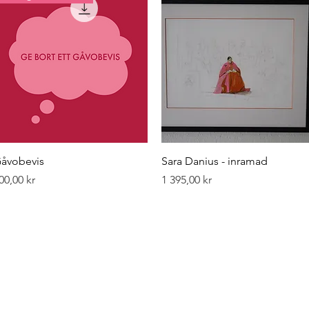
Snabbvisning
Snabbvisning
åvobevis
Sara Danius - inramad
ris
Pris
00,00 kr
1 395,00 kr