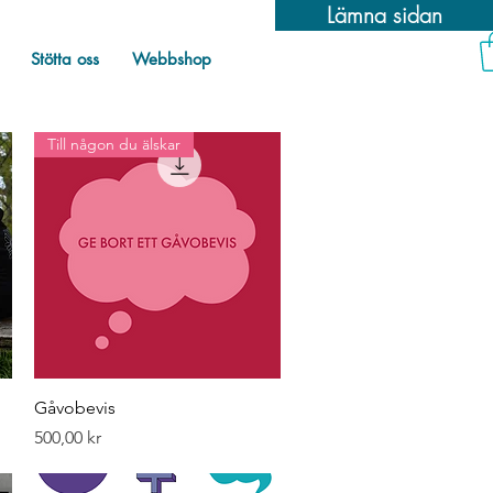
Lämna sidan
Stötta oss
Webbshop
Till någon du älskar
Snabbvisning
Gåvobevis
Pris
500,00 kr