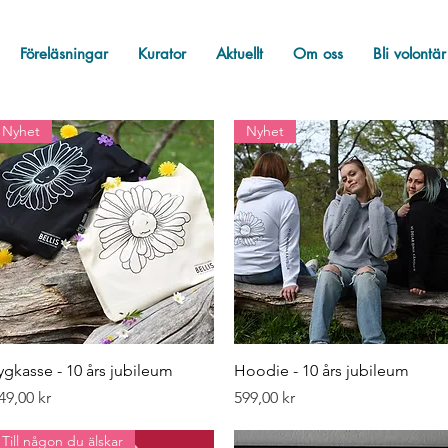
Föreläsningar
Kurator
Aktuellt
Om oss
Bli volontär
Nyhet
Nyhet
Snabbvisning
Snabbvisning
ygkasse - 10 års jubileum
Hoodie - 10 års jubileum
ris
Pris
49,00 kr
599,00 kr
Till någon du älskar