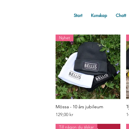
Start
Kunskap
Chatt
Nyhet
Snabbvisning
Mössa - 10 års jubileum
T
Pris
P
129,00 kr
1
Till någon du älskar