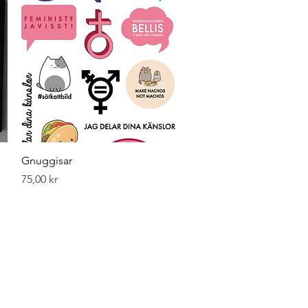
Snabbvisning
Gnuggisar
Pris
75,00 kr