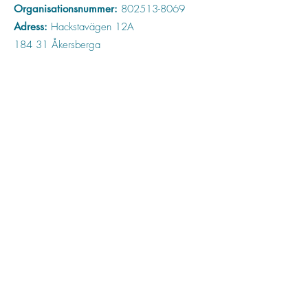
Organisationsnummer:
802513-8069
Adress:
Hackstavägen 12A
184 31 Åkersberga
Nyhetsbrev
Missa ingenting som händer på Bellis
Jag godkänner
integritetspolicyn
Visa
integritetspolicyn
Jag vill gärna få ert nyhetsbrev