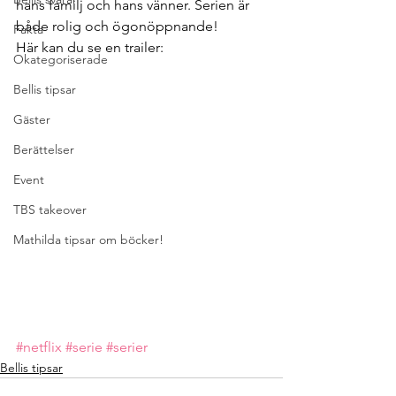
hans familj och hans vänner. Serien är 
både rolig och ögonöppnande!
Fakta
Här kan du se en trailer:
Okategoriserade
Bellis tipsar
Gäster
Berättelser
Event
TBS takeover
Mathilda tipsar om böcker!
#netflix
#serie
#serier
Bellis tipsar