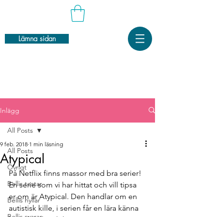
Lämna sidan
Inlägg
All Posts
9 feb. 2018
1 min läsning
All Posts
Atypical
Övrigt
På Netflix finns massor med bra serier! 
Bellis testar
En serie som vi har hittat och vill tipsa 
er om är Atypical. Den handlar om en 
Bellis hyllar
autistisk kille, i serien får en lära känna 
Bellis svarar