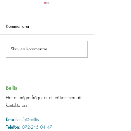
Kommentarer
Att (miss)lyckas
Inspirerade filmti
Skriv en kommentar...
Bellis
Har du några frågor är du välkommen att
kontakta oss!
Email:
info@bellis.nu
Telefon:
072-245 04 47